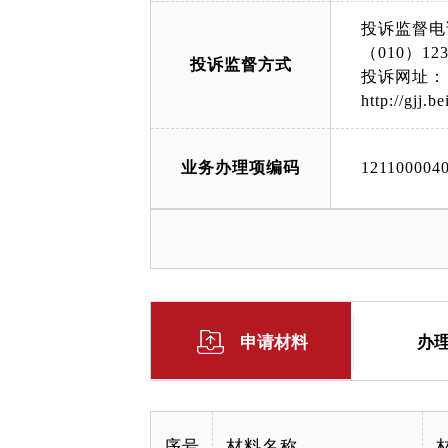
面）；大兴
投诉监督电
动产大厅北
（010）123
投诉监督方式
部：延庆区恒安
投诉网址：
55/index.h
http://gjj.b
业务办理项编码
121100004
申请材料
办
序号
材料名称