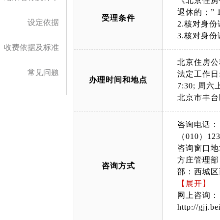
《北京住房
退休的；”
受理条件
设定依据
2.核对身
3.核对身
收费依据及标准
北京住房公
常见问题
法定工作日: 上午
办理时间和地点
7:30; 周六上午
北京市丰台
咨询电话：
（010）123
咨询窗口地
方庄管理部
咨询方式
部：西城区
写字楼咨询
【展开】
大厦西门二
网上咨询：
（政务服务
http://gjj.b
顺义管理部