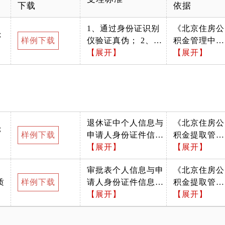
下载
依据
1、通过身份证识别
《北京住房公
；
样例下载
仪验证真伪； 2、核
积金管理中心
对身份证信息与申请
【展开】
关于进一步改
【展开】
人是否相符； 3、核
进服务加强住
对身份证是否在有效
房公积金归集
期内
管理有关事项
的通知》第一
条：“职工达
退休证中个人信息与
《北京住房公
到国家法定退
；
样例下载
申请人身份证件信息
积金提取管理
休年龄或已领
一致
【展开】
办法》第十九
【展开】
取基本养老金
条 ：“职工离
且不再缴存住
审批表个人信息与申
《北京住房公
休、退休提取
房公积金的，
质
样例下载
请人身份证件信息一
积金提取管理
的，应提供
可办理住房公
致 表格填写完整，加
【展开】
办法》第十九
【展开】
离、退休证或
积金销户提
盖退休核准部门公章
条 ：“职工离
劳动部门相关
取。提供本人
休、退休提取
证明。”
身份证原件及