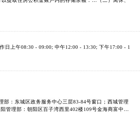
可以提取住房公积金账户内的存储余额：…（二）离休、
上午08:30 - 09:00; 中午12:00 - 13:30; 下午17:00 - 1
部：东城区政务服务中心三层83-84号窗口；西城管理
朝阳管理部：朝阳区百子湾西里402楼109号金海商富中心
咨询台；中关村管理部：海淀区中关村南大街6号中电信息
询台；石景山管理部：石景山区京原西街6号院1号楼
咨询台；通州管理部：通州区吉祥园20号楼北侧咨询台；
理部：昌平府学路15号咨询台（昌平东关图书馆对