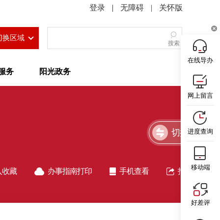
|
无障碍
|
关怀版
切换区域
搜索
在线导办
服务
阳光政务
网上留言
切换简洁版
进度查询
移动端
入收藏
办事指南打印
手机查看
指南分享
好差评