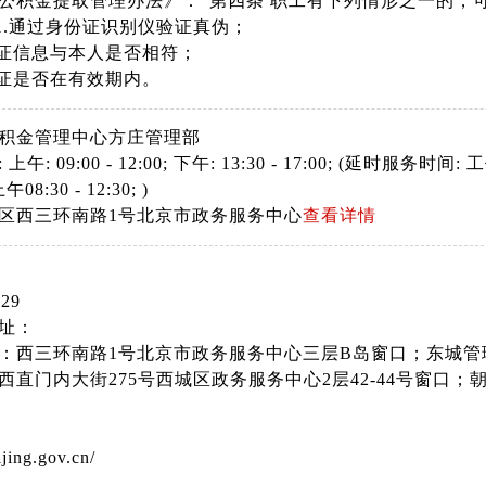
公积金提取管理办法》：“第四条 职工有下列情形之一的，
 1.通过身份证识别仪验证真伪；
份证信息与本人是否相符；
份证是否在有效期内。
积金管理中心方庄管理部
: 09:00 - 12:00; 下午: 13:30 - 17:00; (延时服务时间: 工作日
08:30 - 12:30; )
区西三环南路1号北京市政务服务中心
查看详情
29
址：
：西三环南路1号北京市政务服务中心三层B岛窗口；东城管理
西直门内大街275号西城区政务服务中心2层42-44号窗口；
台；海淀管理部：海淀区学院南路62号中关村资本大厦3层
层咨询台；丰台管理部：丰台区南苑路7号五层公积金专区咨
中心2层）咨询台；房山管理部：房山区良乡吴店西里9号楼
eijing.gov.cn/
：顺义区复兴东街3号院南楼三层公积金专区咨询台；昌平管