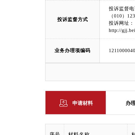
面）；大兴
投诉监督电
动产大厅北
（010）123
投诉监督方式
部：延庆区恒安
投诉网址：
55/index.h
http://gjj.b
业务办理项编码
121100004
申请材料
办
序号
材料名称