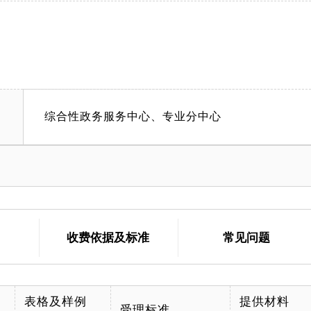
；怀柔管理部：北京市怀柔区金台园2号一层(怀柔区不
台；密云管理部：密云区东源路31号咨询台；延庆管理
.beijing.gov.cn/web/zwfw5/ywwdfw/17356
综合性政务服务中心、专业分中心
收费依据及标准
常见问题
表格及样例
提供材料
受理标准