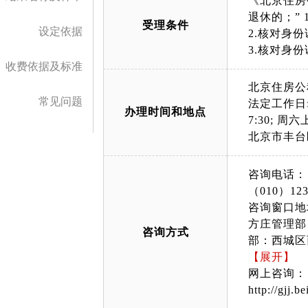
《北京住房
退休的；”
受理条件
设定依据
2.核对身
3.核对身
收费依据及标准
北京住房公
常见问题
法定工作日: 上午
办理时间和地点
7:30; 周六上午
北京市丰台
咨询电话：
（010）123
咨询窗口地
方庄管理部
咨询方式
部：西城区
写字楼咨询
【展开】
大厦西门二
网上咨询：
（政务服务
http://gjj.b
顺义管理部