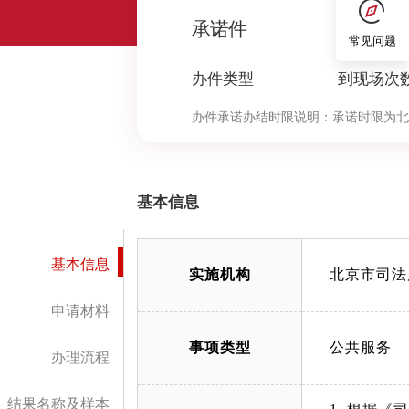
0
承诺件
常见问题
办件类型
到现场次
办件承诺办结时限说明：
承诺时限为北
定”环节的计时时限）
基本信息
基本信息
实施机构
北京市司法
申请材料
事项类型
公共服务
办理流程
结果名称及样本