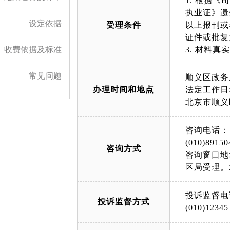
1. 根据
执业证》遗
设定依据
受理条件
以上报刊或
证件或批复
收费依据及标准
3. 材料
常见问题
顺义区政务
办理时间和地点
法定工作日: 上午
北京市顺义
咨询电话：
(010)89150
咨询方式
咨询窗口地
区局受理。
投诉监督电
投诉监督方式
(010)12345