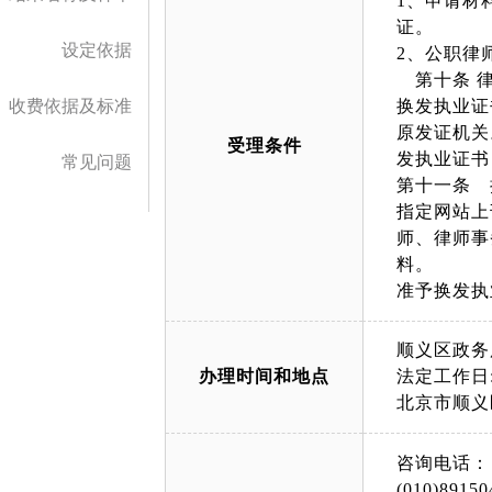
1、申请材
证。
设定依据
2、公职律
第十条 律
收费依据及标准
换发执业证
原发证机关
受理条件
发执业证书
常见问题
第十一条 
指定网站上
师、律师事
料。
准予换发执
顺义区政务
办理时间和地点
法定工作日: 上午
北京市顺义
咨询电话：
(010)89150