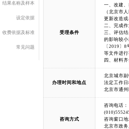
结果名称及样本
一、改建、
（北京市人
设定依据
更新改造或
二、完成作
收费依据及标准
受理条件
三、评估结
的影响较小
〔2019
常见问题
等文件进行
四、材料齐
北京城市副
办理时间和地点
法定工作日8:
北京市通州
咨询电话：
(010)55524
咨询方式
咨询窗口地
北京市政务