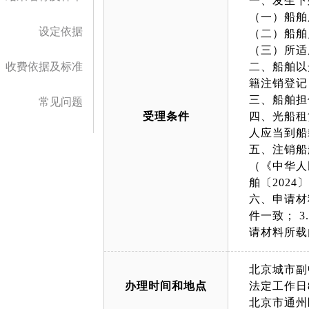
一、发生下
（一）船舶
设定依据
（二）船舶
（三）所适
收费依据及标准
二、船舶以
籍注销登记
三、船舶担
常见问题
受理条件
四、光船租
人应当到船
五、注销船
（《中华人
舶〔202
六、申请材
件一致； 
请材料所载
北京城市副
办理时间和地点
法定工作日8:
北京市通州