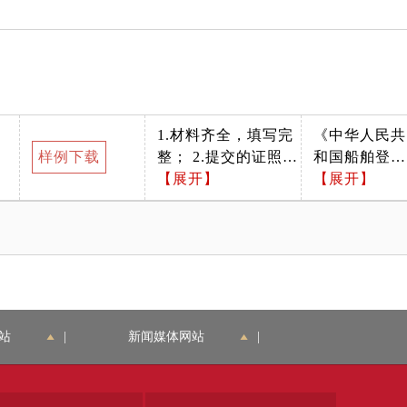
载基本信息与提交的
五条、十三
证照证件或批复文件
条，《船舶登
所载内容一致； 4.申
记工作规程》
请材料按要求签字、
(海船舶〔202
盖章，且签章内容与
4〕24号第五
申请材料所载内容、
十八条、五十
1.材料齐全，填写完
《中华人民共
提交的证照证件或批
九条、六十
样例下载
整； 2.提交的证照证
和国船舶登记
夏文件所载内容一
条、六十一
件或批复文件齐全完
【展开】
条例》中华人
【展开】
致； 5.需确认材料是
条、六十二
整、如提交复印件，
民共和国国务
否按照办事指南中所
条。
应完整清晰并与原件
院令1994第1
列格式（数量、介质
一致； 3.申请材料所
5号第二条、
要求）进行递交。
载基本信息与提交的
五条、十三
证照证件或批复文件
条，《船舶登
所载内容一致； 4.申
记工作规程》
请材料按要求签字、
(海船舶〔202
站
|
新闻媒体网站
|
盖章，且签章内容与
4〕24号第三
申请材料所载内容、
十三条、三十
提交的证照证件或批
五条、五十八