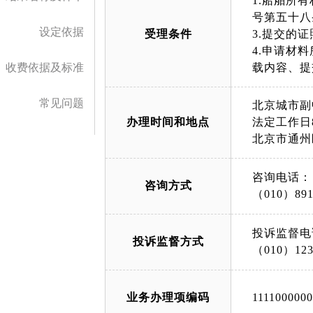
1.船舶所
号第五十八
设定依据
受理条件
3.提交的
4.申请材
收费依据及标准
载内容、提
常见问题
北京城市副
办理时间和地点
法定工作日8:
北京市通州
咨询电话：
咨询方式
（010）891
投诉监督电
投诉监督方式
（010）123
业务办理项编码
111100000