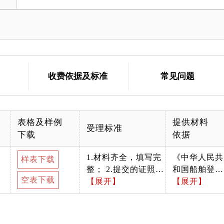
收费依据及标准
常见问题
表格及样例
提供材料
受理标准
下载
依据
1.材料齐全，填写完
《中华人民共
样表下载
整； 2.提交的证照证
和国船舶登记
空表下载
件或批复文件齐全完
【展开】
条例》中华人
【展开】
整、如提交复印件，
民共和国国务
应完整清晰并与原件
院令1994第1
一致； 3.申请材料所
5号第二条、