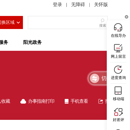
|
无障碍
|
关怀版
切换区域
搜索
在线导办
服务
阳光政务
网上留言
切换简洁版
进度查询
移动端
入收藏
办事指南打印
手机查看
指南分享
好差评