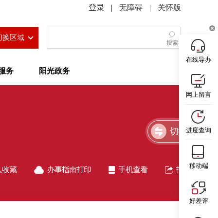
|
无障碍
|
关怀版
切换区域
搜索
在线导办
服务
阳光政务
网上留言
切换简洁版
进度查询
移动端
入收藏
办事指南打印
手机查看
指南分享
好差评