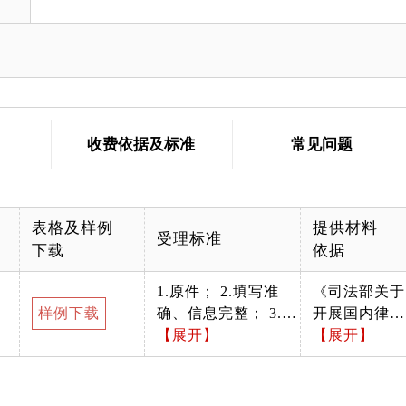
收费依据及标准
常见问题
表格及样例
提供材料
受理标准
下载
依据
1.原件； 2.填写准
《司法部关于
样例下载
确、信息完整； 3.加
开展国内律师
盖律所公章。
【展开】
事务所聘请外
【展开】
籍律师担任外
国法律顾问试
点工作的通