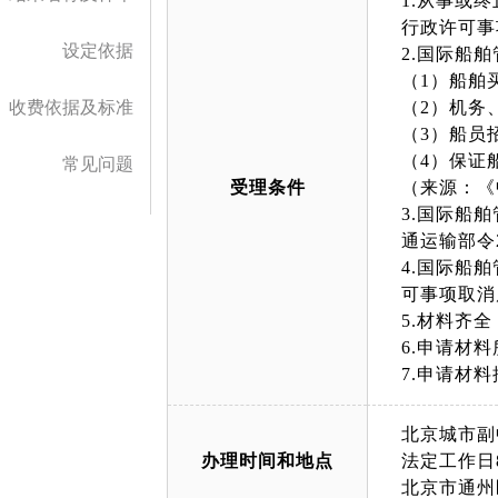
1.从事或
行政许可事
设定依据
2.国际船
（1）船舶
收费依据及标准
（2）机务
（3）船员
（4）保证
常见问题
受理条件
（来源：《
3.国际船
通运输部令
4.国际船
可事项取消
5.材料齐
6.申请材
7.申请材
北京城市副
办理时间和地点
法定工作日8:
北京市通州