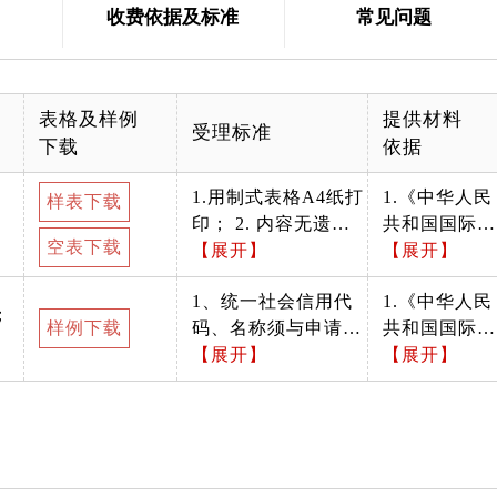
收费依据及标准
常见问题
表格及样例
提供材料
受理标准
下载
依据
1.用制式表格A4纸打
1.《中华人民
样表下载
印； 2. 内容无遗
共和国国际海
空表下载
漏，申请单位信息应
【展开】
运条例》（中
【展开】
与营业执照信息保持
华人民共和国
1、统一社会信用代
1.《中华人民
一致； 3. 照面及身
国务院令第70
；
样例下载
码、名称须与申请人
共和国国际海
份信息应在有效期
9号）第二十
信息一致。 2、营业
【展开】
运条例》（中
【展开】
内； 4.申报材料所填
四条； 2.
期限须在有效期范围
华人民共和国
写内容应准确无误；
《中华人民共
内 3、由市场监督管
国务院令第70
5. 公章应在加盖公章
和国国际海运
理部门发放
9号）第二十
位置处加盖； 6.申请
条例实施细
四条； 2.
经营备案的，应持有
则》（中华人
《中华人民共
有效的安全与防污染
民共和国交通