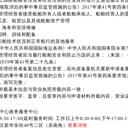
终止国际船舶管理业务经营活动的企业应向地方交通运输主管
项取消后的事中事后监管措施的公告》2017年第41号第四
舶管理经营者接受船舶所有人或者船舶承租人、船舶经营人的
买卖、租赁以及其他船舶资产管理
、海务和安排维修
招聘、训练和配备
船舶技术状况和正常航行的其他服务
中华人民共和国国际海运条例》中华人民共和国国务院令第7
舶管理经营者应当履行船舶安全和防止污染的义务；（来源：
2019年第41号第二十九条）
舶管理经营者备案信息发生变更，应向原备案机关重新申请备
后的事中事后监管措施的公告》2017年第41号第四条要求
全，填写完整；
料所载基本信息与营业执照所载内容一致；
料按要求签字、盖章，且签章内容与申请材料所载内容、营业
中心政务服务中心
30-17:30(延时服务时间: 工作日上午8:30-9:00;下午17:00
区新华东街48号二区（东南角）
查看详情