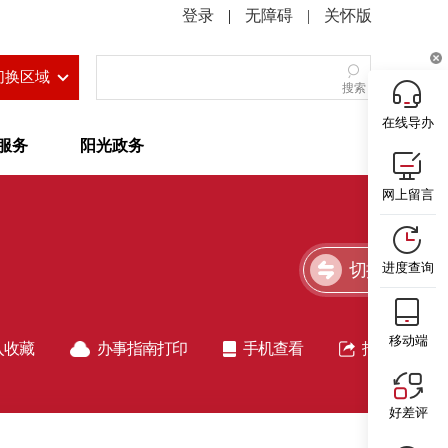
|
无障碍
|
关怀版
切换区域
搜索
在线导办
服务
阳光政务
网上留言
切换简洁版
进度查询
移动端
入收藏
办事指南打印
手机查看
指南分享
好差评