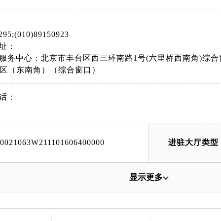
295;(010)89150923
址：
服务中心：北京市丰台区西三环南路1号(六里桥西南角)综
二区（东南角）（综合窗口）
话：
00021063W211101606400000
进驻大厅类型
显示更多