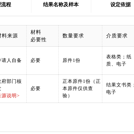
理流程
结果名称及样本
设定依据
材料
材料来源
数量要求
介质要求
必要性
表格类；纸
申请人自备
必要
原件1份
质、电子
政府部门核
正本原件1份（正
结果文书类
发
必要
本原件仅供查
电子
来源说明>
验）