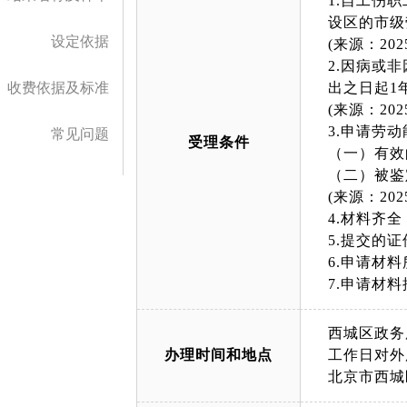
1.自工伤
设区的市级
设定依据
(来源：2
2.因病或
收费依据及标准
出之日起1
(来源：2
3.申请劳
常见问题
受理条件
（一）有效
（二）被鉴
(来源：2
4.材料齐
5.提交的
6.申请材
7.申请材
西城区政务
办理时间和地点
工作日对外服务时
北京市西城