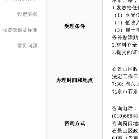
本市户籍，
1.发放给
设定依据
（1）享受
（2）低收
受理条件
收费依据及标准
（3）属于
务补贴津贴
2.材料齐
常见问题
3.提交的
石景山区政
法定工作日: 上午
办理时间和地点
7:30; 周六上午
北京市石景
咨询电话：
(010)68848
咨询方式
咨询窗口地
石景山区政
04室（仅