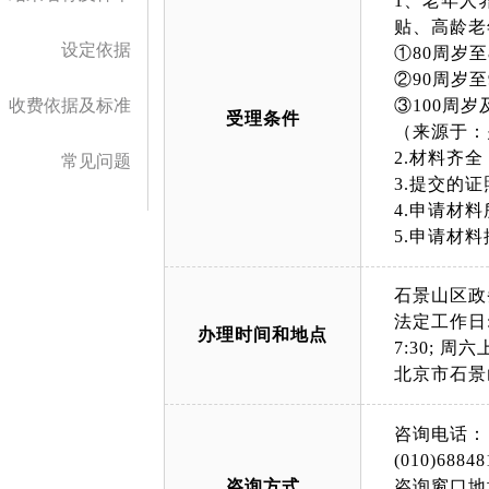
1、老年人
贴、高龄老
设定依据
①80周岁
②90周岁
收费依据及标准
③100周
受理条件
（来源于：
2.材料齐
常见问题
3.提交的
4.申请材
5.申请材
石景山区政
法定工作日: 上午
办理时间和地点
7:30; 周六上午
北京市石景
咨询电话：
(010)68848
咨询方式
咨询窗口地