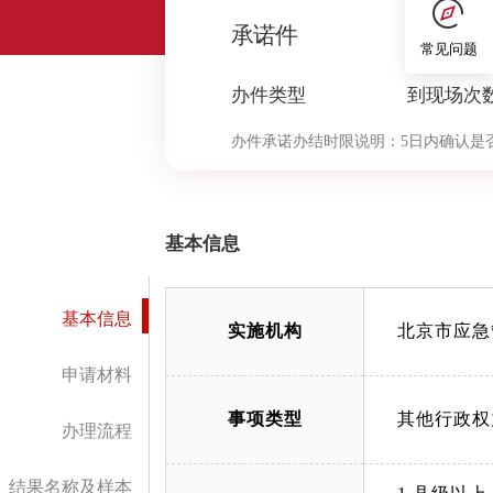
0
承诺件
常见问题
办件类型
到现场次
办件承诺办结时限说明：
5日内确认是
内按规定向社会公示名录，并告知申请
时时限）
基本信息
基本信息
实施机构
北京市应急
申请材料
事项类型
其他行政权
办理流程
结果名称及样本